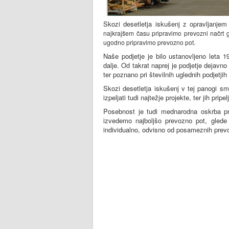
Skozi desetletja iskušenj z opravljanje
najkrajšem času pripravimo prevozni načrt 
ugodno pripravimo prevozno pot.
Naše podjetje je bilo ustanovljeno leta 
dalje. Od takrat naprej je podjetje dejav
ter poznano pri številnih uglednih podjetji
Skozi desetletja iskušenj v tej panogi sm
izpeljati tudi najtežje projekte, ter jih pripelj
Posebnost je tudi mednarodna oskrba pr
izvedemo najboljšo prevozno pot, glede 
individualno, odvisno od posameznih prev