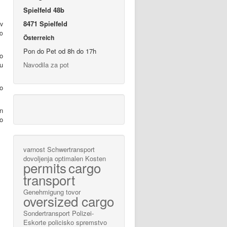
Spielfeld 48b
8471 Spielfeld
v
ko
Österreich
Pon do Pet od 8h do 17h
o
ju
Navodila za pot
o
n
o
varnost
Schwertransport
dovoljenja
optimalen Kosten
permits
cargo
transport
Genehmigung
tovor
oversized cargo
Sondertransport
Polizei-
Eskorte
policisko spremstvo