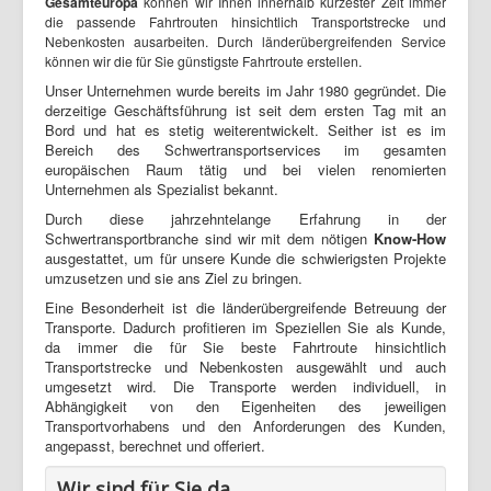
Gesamteuropa
können wir Ihnen innerhalb kürzester Zeit immer
die passende Fahrtrouten hinsichtlich Transportstrecke und
Nebenkosten ausarbeiten. Durch länderübergreifenden Service
können wir die für Sie günstigste Fahrtroute erstellen.
Unser Unternehmen wurde bereits im Jahr 1980 gegründet. Die
derzeitige Geschäftsführung ist seit dem ersten Tag mit an
Bord und hat es stetig weiterentwickelt. Seither ist es im
Bereich des Schwertransportservices im gesamten
europäischen Raum tätig und bei vielen renomierten
Unternehmen als Spezialist bekannt.
Durch diese jahrzehntelange Erfahrung in der
Schwertransportbranche sind wir mit dem nötigen
Know-How
ausgestattet, um für unsere Kunde die schwierigsten Projekte
umzusetzen und sie ans Ziel zu bringen.
Eine Besonderheit ist die länderübergreifende Betreuung der
Transporte. Dadurch profitieren im Speziellen Sie als Kunde,
da immer die für Sie beste Fahrtroute hinsichtlich
Transportstrecke und Nebenkosten ausgewählt und auch
umgesetzt wird. Die Transporte werden individuell, in
Abhängigkeit von den Eigenheiten des jeweiligen
Transportvorhabens und den Anforderungen des Kunden,
angepasst, berechnet und offeriert.
Wir sind für Sie da