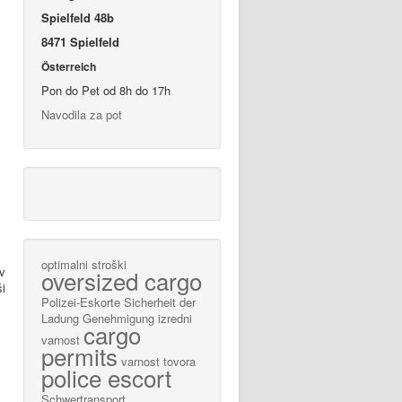
Spielfeld 48b
8471 Spielfeld
Österreich
Pon do Pet od 8h do 17h
Navodila za pot
optimalni stroški
v
oversized cargo
ši
Polizei-Eskorte
Sicherheit der
Ladung
Genehmigung
izredni
cargo
varnost
permits
varnost tovora
police escort
Schwertransport