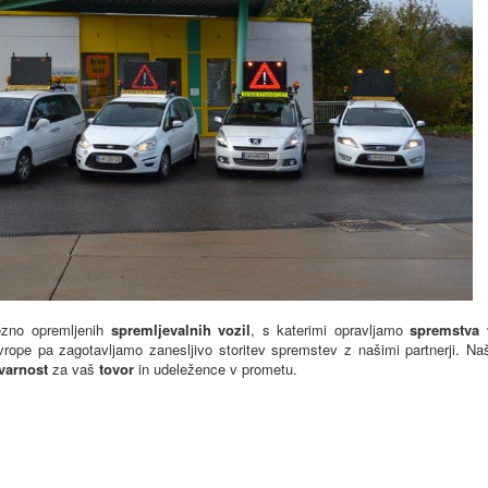
zno opremljenih
spremljevalnih vozil
, s katerimi opravljamo
spremstva
Evrope pa zagotavljamo zanesljivo storitev spremstev z našimi partnerji. Na
varnost
za vaš
tovor
in udeležence v prometu.