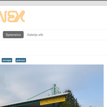
Spremstvo
Galerija slik
evropa
prevoz