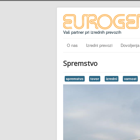
Vaš partner pri izrednih prevozih
O nas
Izredni prevozi
Dovoljenja
Spremstvo
spremstvo
tovor
izredni
varnost